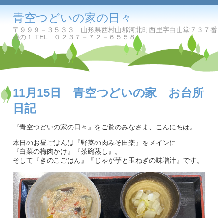
青空つどいの家の日々
〒９９９－３５３３ 山形県西村山郡河北町西里字白山堂７３７番
地の１ TEL ０２３７－７２－６５５８
11月15日 青空つどいの家 お台所
日記
『青空つどいの家の日々』をご覧のみなさま、こんにちは。
本日のお昼ごはんは『野菜の肉みそ田楽』をメインに
『白菜の梅肉かけ』『茶碗蒸し』。
そして『きのこごはん』『じゃが芋と玉ねぎの味噌汁』です。