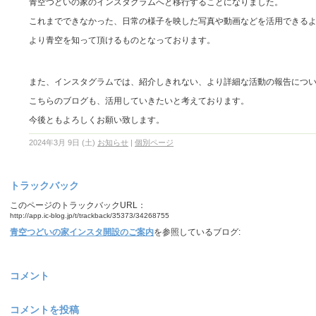
青空つどいの家のインスタグラムへと移行することになりました。
これまでできなかった、日常の様子を映した写真や動画などを活用できる
より青空を知って頂けるものとなっております。
また、インスタグラムでは、紹介しきれない、より詳細な活動の報告につ
こちらのブログも、活用していきたいと考えております。
今後ともよろしくお願い致します。
2024年3月 9日 (土)
お知らせ
|
個別ページ
トラックバック
このページのトラックバックURL：
http://app.ic-blog.jp/t/trackback/35373/34268755
青空つどいの家インスタ開設のご案内
を参照しているブログ:
コメント
コメントを投稿