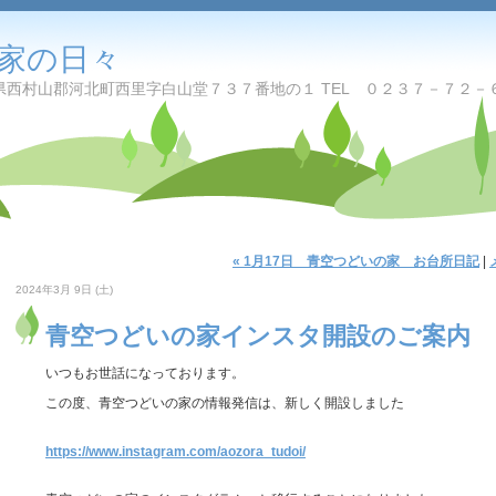
家の日々
西村山郡河北町西里字白山堂７３７番地の１ TEL ０２３７－７２－
« 1月17日 青空つどいの家 お台所日記
|
2024年3月 9日 (土)
青空つどいの家インスタ開設のご案内
いつもお世話になっております。
この度、青空つどいの家の情報発信は、新しく開設しました
https://www.instagram.com/aozora_tudoi/