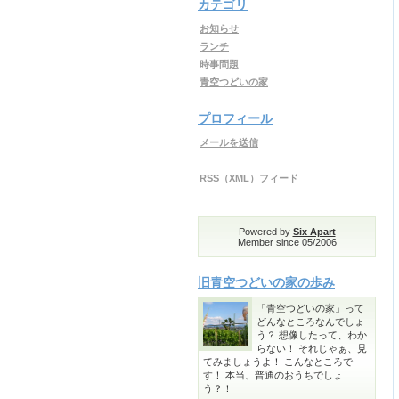
カテゴリ
お知らせ
ランチ
時事問題
青空つどいの家
プロフィール
メールを送信
RSS（XML）フィード
Powered by
Six Apart
Member since 05/2006
旧青空つどいの家の歩み
「青空つどいの家」って
どんなところなんでしょ
う？ 想像したって、わか
らない！ それじゃぁ、見
てみましょうよ！ こんなところで
す！ 本当、普通のおうちでしょ
う？！