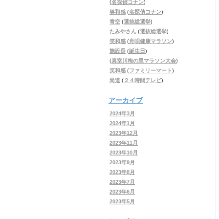
(
名探偵コナン
)
笑和感
(
名探偵コナン
)
青空
(
選抜総選挙
)
たみやさん
(
選抜総選挙
)
笑和感
(
舟唄健康マラソン
)
施設長
(
誕生日
)
(
真室川梅の里マラソン大会
)
笑和感
(
ファミリーマート
)
尚道
(
２４時間テレビ
)
アーカイブ
2024年3月
2024年1月
2023年12月
2023年11月
2023年10月
2023年9月
2023年8月
2023年7月
2023年6月
2023年5月