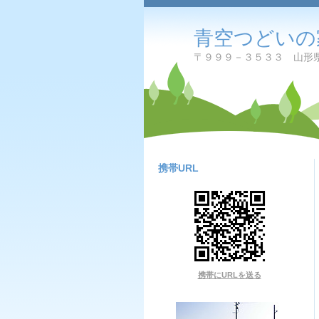
青空つどいの
〒９９９－３５３３ 山形県
携帯URL
携帯にURLを送る