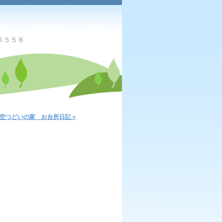
６５５８
青空つどいの家 お台所日記 »