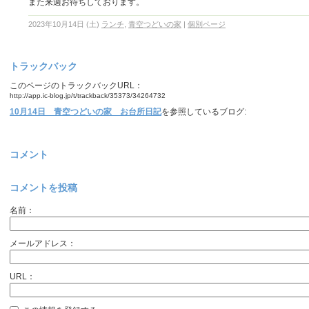
また来週お待ちしております。
2023年10月14日 (土)
ランチ
,
青空つどいの家
|
個別ページ
トラックバック
このページのトラックバックURL：
http://app.ic-blog.jp/t/trackback/35373/34264732
10月14日 青空つどいの家 お台所日記
を参照しているブログ:
コメント
コメントを投稿
名前：
メールアドレス：
URL：