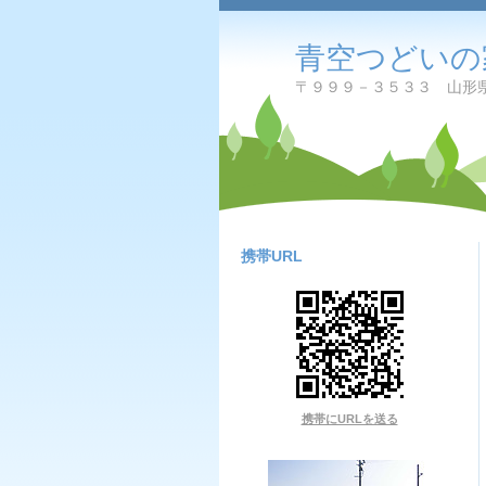
青空つどいの
〒９９９－３５３３ 山形県
携帯URL
携帯にURLを送る