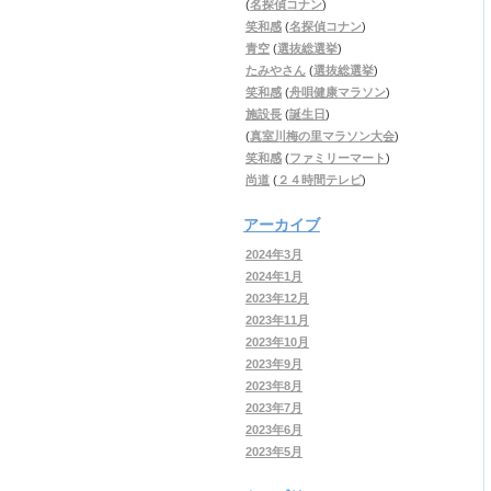
(
名探偵コナン
)
笑和感
(
名探偵コナン
)
青空
(
選抜総選挙
)
たみやさん
(
選抜総選挙
)
笑和感
(
舟唄健康マラソン
)
施設長
(
誕生日
)
(
真室川梅の里マラソン大会
)
笑和感
(
ファミリーマート
)
尚道
(
２４時間テレビ
)
アーカイブ
2024年3月
2024年1月
2023年12月
2023年11月
2023年10月
2023年9月
2023年8月
2023年7月
2023年6月
2023年5月