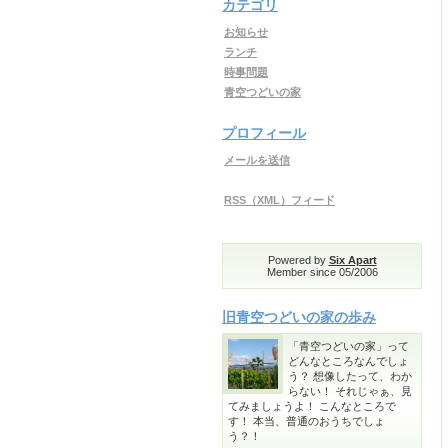
カテゴリ
お知らせ
ランチ
時事問題
青空つどいの家
プロフィール
メールを送信
RSS（XML）フィード
Powered by
Six Apart
Member since 05/2006
旧青空つどいの家の歩み
「青空つどいの家」って
どんなところなんでしょ
う？ 想像したって、わか
らない！ それじゃぁ、見
てみましょうよ！ こんなところで
す！ 本当、普通のおうちでしょ
う？！