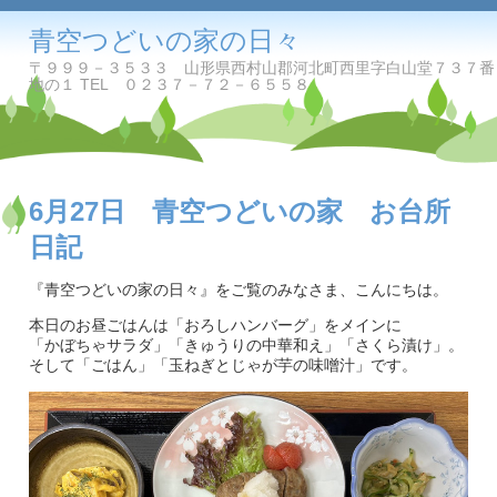
青空つどいの家の日々
〒９９９－３５３３ 山形県西村山郡河北町西里字白山堂７３７番
地の１ TEL ０２３７－７２－６５５８
6月27日 青空つどいの家 お台所
日記
『青空つどいの家の日々』をご覧のみなさま、こんにちは。
本日のお昼ごはんは「おろしハンバーグ」をメインに
「かぼちゃサラダ」「きゅうりの中華和え」「さくら漬け」。
そして「ごはん」「玉ねぎとじゃが芋の味噌汁」です。